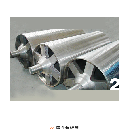
圆盘换辊器